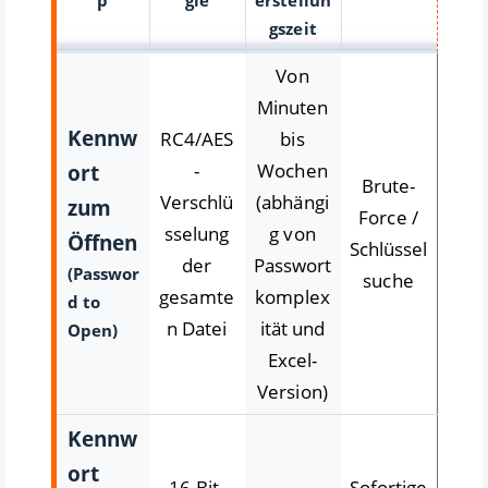
p
gie
erstellun
gszeit
Von
Minuten
Kennw
RC4/AES
bis
ort
-
Wochen
Brute-
Verschlü
(abhängi
zum
Force /
sselung
g von
Öffnen
Schlüssel
der
Passwort
(Passwor
suche
gesamte
komplex
d to
n Datei
ität und
Open)
Excel-
Version)
Kennw
ort
16-Bit-
Sofortige