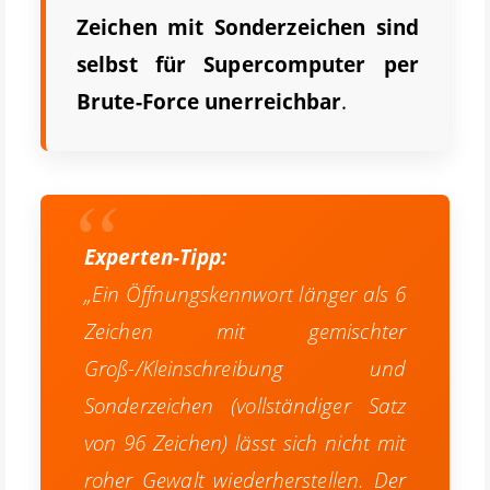
Zeichen mit Sonderzeichen sind
selbst für Supercomputer per
Brute-Force unerreichbar
.
Experten-Tipp:
„Ein Öffnungskennwort länger als 6
Zeichen mit gemischter
Groß-/Kleinschreibung und
Sonderzeichen (vollständiger Satz
von 96 Zeichen) lässt sich nicht mit
roher Gewalt wiederherstellen. Der