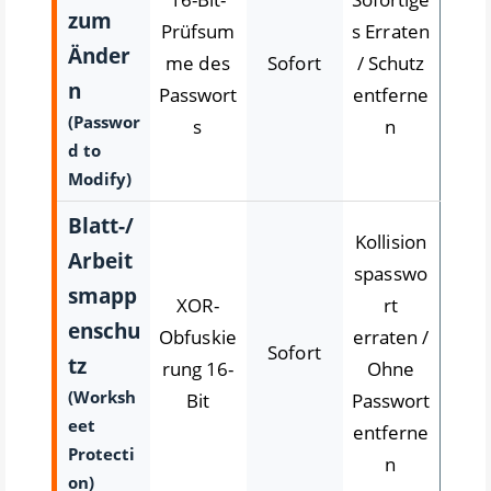
zum
Prüfsum
s Erraten
Änder
me des
Sofort
/ Schutz
n
Passwort
entferne
(Passwor
s
n
d to
Modify)
Blatt-/
Kollision
Arbeit
spasswo
smapp
XOR-
rt
enschu
Obfuskie
erraten /
Sofort
tz
rung 16-
Ohne
(Worksh
Bit
Passwort
eet
entferne
Protecti
n
on)